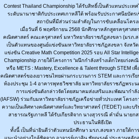
Contest Thailand Championship ได้รับสิทธิ์เป็นตัวแทนประเทศ
ระดับนานาชาติกับประเทศเกาหลีใต้ พร้อมรับประกาศนียบัตรเช
สถาบันที่มีส่วนร่วมสำคัญในการขับเคลื่อนโคร
เมื่อวันที่ 6 พฤศจิกายน 2568 นักศึกษาหลักสูตรครุศาสต
คณิตศาสตร์ คณะครุศาสตร์ มหาวิทยาลัยราชภัฏสงขลา (มรภ.
เป็นตัวแทนของศูนย์แข่งขันมหาวิทยาลัยราชภัฏสงขลา จังหวัด
แข่งขัน Creative Math Competition 2025 รอบ All Star Intellig
Championship ภายใต้โครงการ “ผนึกกำลังสร้างเด็กไทยเก่งคณ
หรือ METS : Mastery, Excellence & Talent through STEM เพื่
คณิตศาสตร์ของเยาวชนไทยผ่านกระบวนการ STEM และการเรียนรู้
ห้องประชุม 1-4 อาคารพุทธวิชชาลัย มหาวิทยาลัยราชภัฏพร
การแข่งขันดังกล่าวจัดโดยสมาคมส่งเสริมและพัฒนากำลัง
(IAFSW) ร่วมกับมหาวิทยาลัยราชภัฏเครือข่ายทั่วประเทศ โครงก
ความเป็นเลิศทางคณิตศาสตร์และวิทยาศาสตร์ (TEDET) และบริ
สาธารณรัฐเกาหลี ได้รับเกียรติจาก นางสุวรรณี คํามั่น นาย
ประธานในพิธีเปิด
ทั้งนี้ เป็นที่น่ายินดีว่าตัวแทนนักศึกษา มรภ.สงขลา ภายใต้ก
แนะนำอย่างใกล้ชิดจาก อาจารย์เกวลิน ชัยณรงค์ ประธานหลัก