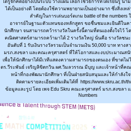
ได้รู้จักคิดอย่างเป็นระบบ วางแผน เลือกใช้วิธีการที่ได้เรียนรู้ 
ได้เป็นอย่างดี โดยต้องใช้ความพยายามเป็นอย่างมาก ซึ่งสิ่งเหล่
สำคัญในการเล่นบอร์ดเกม battle of the numbers ในค
อาจารย์ในฐานะตัวแทนของหลักสูตร ขอชื่นชมและยินดีใน
นักศึกษา จนสามารถคว้ารางวัลในครั้งนี้ตามที่ตนเองตั้งใจไว้ 
คณิตศาสตร์สามารถคว้ามาได้ 2 รางวัลใหญ่ นั่นคือ รางวัลชน
อันดับที่ 1 รับเงินรางวัลรวมเป็นจำนวนเงิน 50,000 บาท ทา
มรภ.สงขลา และคณะครุศาสตร์ ที่ให้โอกาสและงบประมาณสนั
เพื่อให้นักศึกษาได้มีเวทีแสดงความสามารถของตนเอง ที่ขาดไม่
ดร.วีระพันธ์ เจริญลิขิตกวิน ผศ.วิมลวรรณ มีบุญ และเจ้าหน้าที่คณ
หน้าที่กองพัฒนานักศึกษา ที่เป็นฝ่ายสนับสนุนและให้กำลัง
ติดตามรายละเอียดเพิ่มเติมได้ที่ https://www.skru.ac.th/t
ข้อมูลและรูป โดย เพจ Edu Skru คณะครุศาสตร์ มรภ.สงขลา และ
Numbers