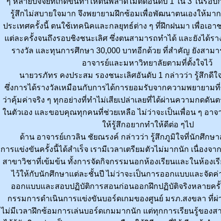
ๆ หลายปัจจัยที่เกิดขึ้นทำให้ตนพลาดไม่ติดอันดับ 1 ใน 3 ในรอบก
รู้สึกไม่สบายใจมาก จึงพยายามฝึกซ้อมเพื่อพัฒนาตนเองให้มา
ประเทศครั้งนี้ ตนใช้เทคนิคและกลยุทธ์ต่าง ๆ ที่ฝึกฝนมา เพื่อเ
แต่ละครั้งจนถึงรอบชิงชนะเลิศ ซึ่งตนสามารถทำได้ และยังได้รางวั
รางวัล และทุนการศึกษา 30,000 บาทอีกด้วย ที่สำคัญ ยังสามา
อาจารย์และมหาวิทยาลัยตามที่ตั้งใจไว้
นายวรภัทร คงประสม รองชนะเลิศอันดับ 1 กล่าวว่า รู้สึกดีใจมา
ซึ่งการได้รางวัลเหมือนกับการได้การยอมรับจากความพยายามที่ซ้
ว่าคุ้มค่าจริง ๆ ทุกอย่างที่ทำไม่เสียเปล่าเลยที่ได้ผ่านความกดดันตร
ในตัวเอง และขอบคุณทุกคนที่ช่วยเหลือ ไม่ว่าจะเป็นเพื่อน ๆ อาจา
ให้รู้สึกอยากทำให้ดีต่อ ๆไป
ด้าน อาจารย์เกวลิน ชัยณรงค์ กล่าวว่า รู้สึกภูมิใจที่นักศึ
การแข่งขันครั้งนี้ได้สำเร็จ เรามีเวลาเตรียมตัวไม่มากนัก เนื่อ
สาขาวิชาที่เข้มข้น ทั้งการจัดกิจกรรมนอกห้องเรียนและในห้องเรี
ไว้ให้กับนักศึกษาแต่ละชั้นปี ไม่ว่าจะเป็นการออกแบบและจัด
ออกแบบและสอบปฏิบัติการสอนก่อนออกฝึกปฏิบัติจริงหลายครั้ง
กรรมการดำเนินการแข่งขันบอร์ดเกมของศูนย์ มรภ.สงขลา ที่ผ่
ไม่มีเวลาฝึกซ้อมการเล่นบอร์ดเกมมากนัก แต่ทุกการเรียนรู้ของส